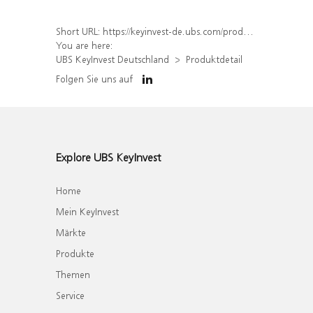
Short URL:
https://keyinvest-de.ubs.com/produkt/detail/index/isin/DE000WA44T09
You are here:
UBS KeyInvest Deutschland
Produktdetail
Folgen Sie uns auf
Explore UBS KeyInvest
Home
Mein KeyInvest
Märkte
Produkte
Themen
Service