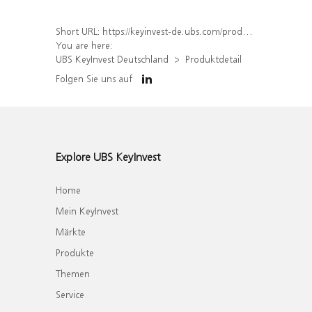
Short URL:
https://keyinvest-de.ubs.com/produkt/detail/index/isin/DE000WA44NU8
You are here:
UBS KeyInvest Deutschland
Produktdetail
Folgen Sie uns auf
Explore UBS KeyInvest
Home
Mein KeyInvest
Märkte
Produkte
Themen
Service