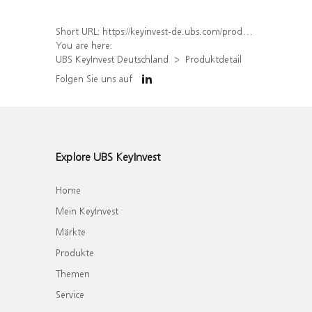
Short URL:
https://keyinvest-de.ubs.com/produkt/detail/index/isin/DE000WA44NH5
You are here:
UBS KeyInvest Deutschland
Produktdetail
Folgen Sie uns auf
Explore UBS KeyInvest
Home
Mein KeyInvest
Märkte
Produkte
Themen
Service