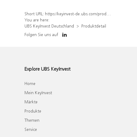
Short URL:
https://keyinvest-de.ubs.com/produkt/detail/index/isin/DE000WA44NF9
You are here:
UBS KeyInvest Deutschland
Produktdetail
Folgen Sie uns auf
Explore UBS KeyInvest
Home
Mein KeyInvest
Märkte
Produkte
Themen
Service