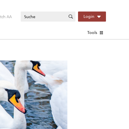
itch AA
Login
Tools