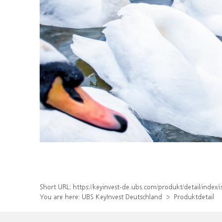
Short URL:
https://keyinvest-de.ubs.com/produkt/detail/inde
You are here:
UBS KeyInvest Deutschland
Produktdetail