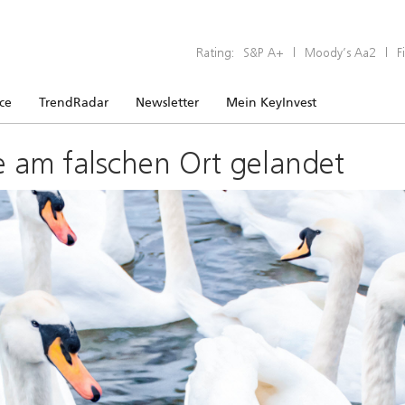
Rating:
S&P A+
|
Moody’s Aa2
|
F
ice
TrendRadar
Newsletter
Mein KeyInvest
e am falschen Ort gelandet