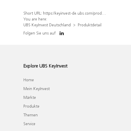
Short URL:
https://keyinvest-de.ubs.com/produkt/detail/index/isin/DE000WA44GD8
You are here:
UBS KeyInvest Deutschland
Produktdetail
Folgen Sie uns auf
Explore UBS KeyInvest
Home
Mein KeyInvest
Märkte
Produkte
Themen
Service