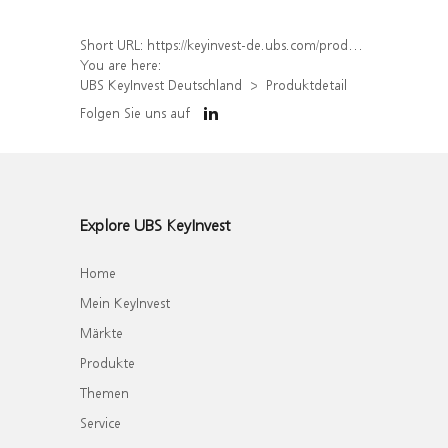
Short URL:
https://keyinvest-de.ubs.com/produkt/detail/index/isin/DE000WA44CD7
You are here:
UBS KeyInvest Deutschland
Produktdetail
Folgen Sie uns auf
Explore UBS KeyInvest
Home
Mein KeyInvest
Märkte
Produkte
Themen
Service