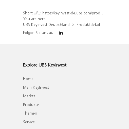
Short URL:
https://keyinvest-de.ubs.com/produkt/detail/index/isin/DE000WA445X2
You are here:
UBS KeyInvest Deutschland
Produktdetail
Folgen Sie uns auf
Explore UBS KeyInvest
Home
Mein KeyInvest
Märkte
Produkte
Themen
Service