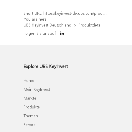
Short URL:
https://keyinvest-de.ubs.com/produkt/detail/index/isin/DE000WA445M5
You are here:
UBS KeyInvest Deutschland
Produktdetail
Folgen Sie uns auf
Explore UBS KeyInvest
Home
Mein KeyInvest
Märkte
Produkte
Themen
Service