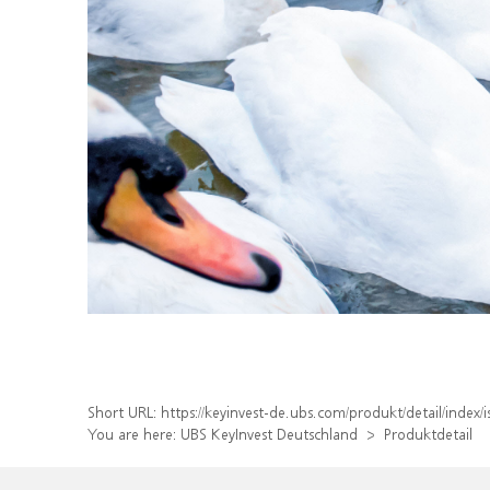
Short URL:
https://keyinvest-de.ubs.com/produkt/detail/inde
You are here:
UBS KeyInvest Deutschland
Produktdetail