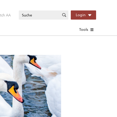
itch AA
Login
Tools