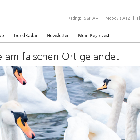
Rating:
S&P A+
|
Moody’s Aa2
|
F
ice
TrendRadar
Newsletter
Mein KeyInvest
e am falschen Ort gelandet