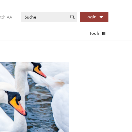
itch AA
Login
Tools