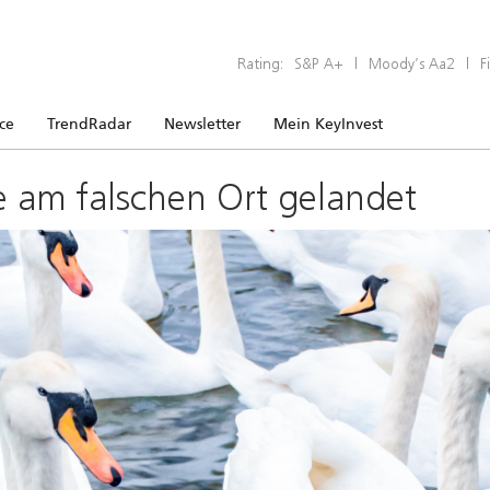
Rating:
S&P A+
|
Moody’s Aa2
|
F
ice
TrendRadar
Newsletter
Mein KeyInvest
e am falschen Ort gelandet