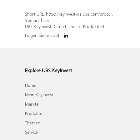
Short URL:
https://keyinvest-de.ubs.com/produkt/detail/index/isin/DE000WA43V06
You are here:
UBS KeyInvest Deutschland
Produktdetail
Folgen Sie uns auf
Explore UBS KeyInvest
Home
Mein KeyInvest
Märkte
Produkte
Themen
Service