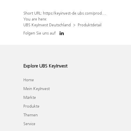
Short URL:
https://keyinvest-de.ubs.com/produkt/detail/index/isin/DE000WA43UQ3
You are here:
UBS KeyInvest Deutschland
Produktdetail
Folgen Sie uns auf
Explore UBS KeyInvest
Home
Mein KeyInvest
Märkte
Produkte
Themen
Service