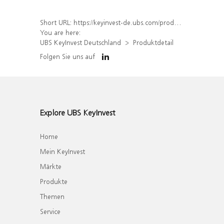
Short URL:
https://keyinvest-de.ubs.com/produkt/detail/index/isin/DE000WA43MA4
You are here:
UBS KeyInvest Deutschland
Produktdetail
Folgen Sie uns auf
Explore UBS KeyInvest
Home
Mein KeyInvest
Märkte
Produkte
Themen
Service