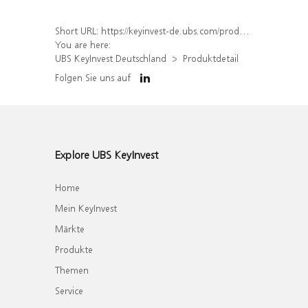
Short URL:
https://keyinvest-de.ubs.com/produkt/detail/index/isin/DE000WA43K41
You are here:
UBS KeyInvest Deutschland
Produktdetail
Folgen Sie uns auf
Explore UBS KeyInvest
Home
Mein KeyInvest
Märkte
Produkte
Themen
Service