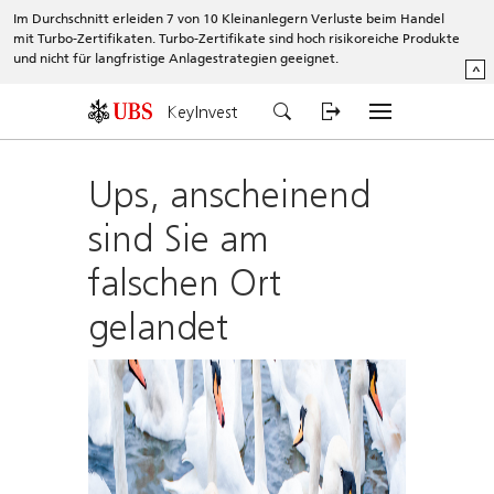
Im Durchschnitt erleiden 7 von 10 Kleinanlegern Verluste beim Handel
mit Turbo-Zertifikaten. Turbo-Zertifikate sind hoch risikoreiche Produkte
und nicht für langfristige Anlagestrategien geeignet.
^
KeyInvest
Ups, anscheinend
sind Sie am
falschen Ort
gelandet