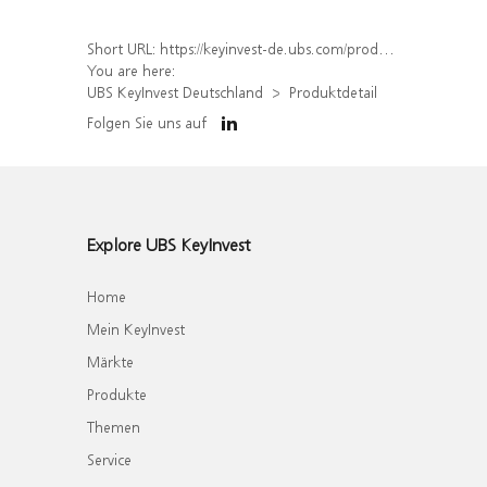
Short URL:
https://keyinvest-de.ubs.com/produkt/detail/index/isin/DE000WA43JU8
You are here:
UBS KeyInvest Deutschland
Produktdetail
Folgen Sie uns auf
Explore UBS KeyInvest
Home
Mein KeyInvest
Märkte
Produkte
Themen
Service