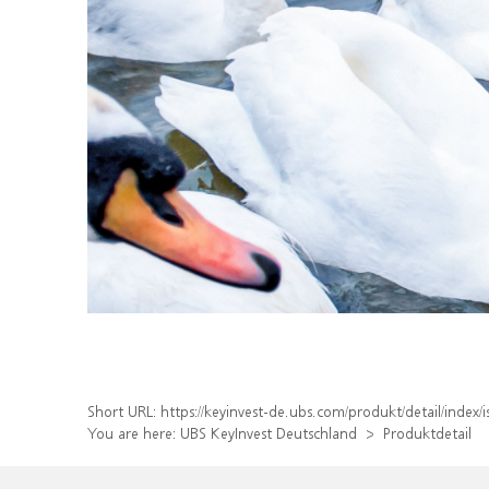
Short URL:
https://keyinvest-de.ubs.com/produkt/detail/inde
You are here:
UBS KeyInvest Deutschland
Produktdetail