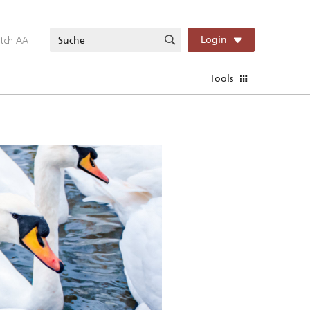
itch AA
Login
Tools