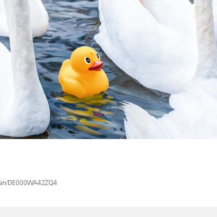
x/isin/DE000WA42ZQ4