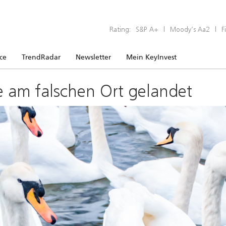
Rating:
S&P A+
|
Moody’s Aa2
|
F
ice
TrendRadar
Newsletter
Mein KeyInvest
e am falschen Ort gelandet