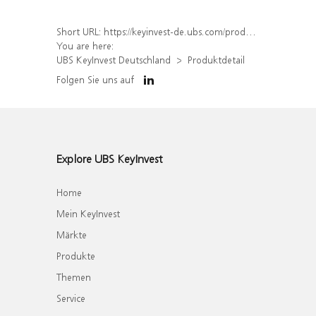
Short URL:
https://keyinvest-de.ubs.com/produkt/detail/index/isin/DE000WA42HT6
You are here:
UBS KeyInvest Deutschland
Produktdetail
Folgen Sie uns auf
Explore UBS KeyInvest
Home
Mein KeyInvest
Märkte
Produkte
Themen
Service