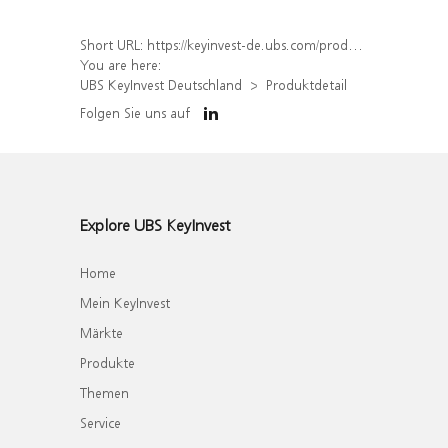
Short URL:
https://keyinvest-de.ubs.com/produkt/detail/index/isin/DE000WA42HR0
You are here:
UBS KeyInvest Deutschland
Produktdetail
Folgen Sie uns auf
Explore UBS KeyInvest
Home
Mein KeyInvest
Märkte
Produkte
Themen
Service