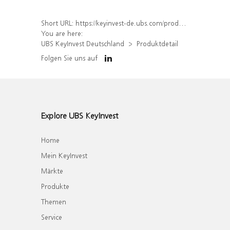
Short URL:
https://keyinvest-de.ubs.com/produkt/detail/index/isin/DE000WA42HC2
You are here:
UBS KeyInvest Deutschland
Produktdetail
Folgen Sie uns auf
Explore UBS KeyInvest
Home
Mein KeyInvest
Märkte
Produkte
Themen
Service