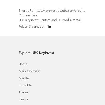
Short URL:
https://keyinvest-de.ubs.com/produkt/detail/index/isin/DE000WA42GY8
You are here:
UBS KeyInvest Deutschland
Produktdetail
Folgen Sie uns auf
Explore UBS KeyInvest
Home
Mein KeyInvest
Märkte
Produkte
Themen
Service