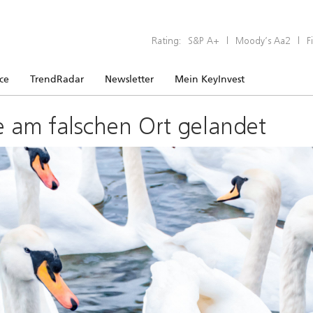
Rating:
S&P A+
|
Moody’s Aa2
|
F
ice
TrendRadar
Newsletter
Mein KeyInvest
e am falschen Ort gelandet