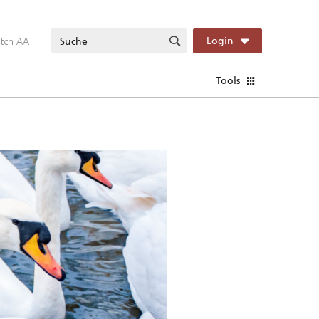
itch AA
Login
Tools