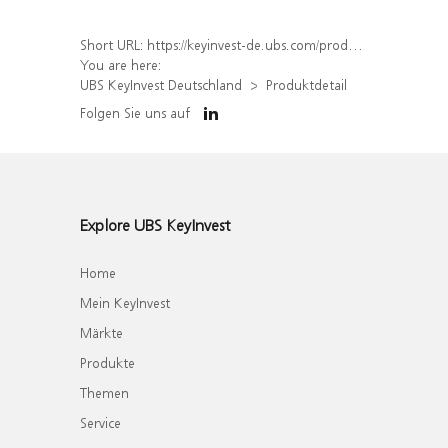
Short URL:
https://keyinvest-de.ubs.com/produkt/detail/index/isin/DE000WA42FD4
You are here:
UBS KeyInvest Deutschland
Produktdetail
Folgen Sie uns auf
Explore UBS KeyInvest
Home
Mein KeyInvest
Märkte
Produkte
Themen
Service