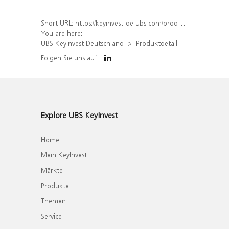
Short URL:
https://keyinvest-de.ubs.com/produkt/detail/index/isin/DE000WA42987
You are here:
UBS KeyInvest Deutschland
Produktdetail
Folgen Sie uns auf
Explore UBS KeyInvest
Home
Mein KeyInvest
Märkte
Produkte
Themen
Service