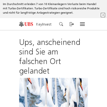
Im Durchschnitt erleiden 7 von 10 Kleinanlegern Verluste beim Handel
mit Turbo-Zertifikaten. Turbo-Zertifikate sind hoch risikoreiche Produkte
und nicht für langfristige Anlagestrategien geeignet.
^
KeyInvest
Ups, anscheinend
sind Sie am
falschen Ort
gelandet