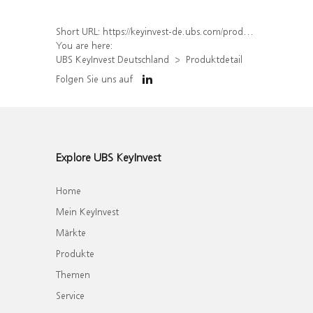
Short URL:
https://keyinvest-de.ubs.com/produkt/detail/index/isin/DE000WA420C9
You are here:
UBS KeyInvest Deutschland
Produktdetail
Folgen Sie uns auf
Explore UBS KeyInvest
Home
Mein KeyInvest
Märkte
Produkte
Themen
Service