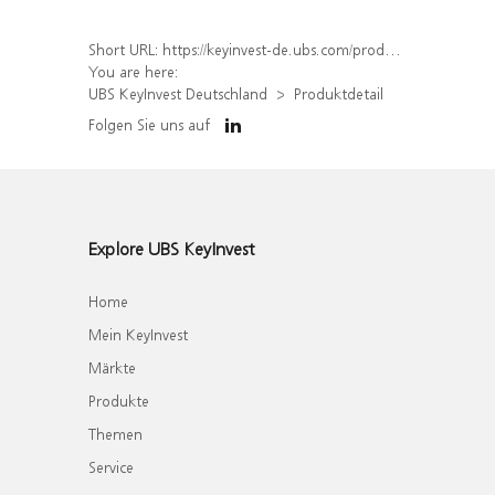
Short URL:
https://keyinvest-de.ubs.com/produkt/detail/index/isin/DE000WA41WW1
You are here:
UBS KeyInvest Deutschland
Produktdetail
Folgen Sie uns auf
Explore UBS KeyInvest
Home
Mein KeyInvest
Märkte
Produkte
Themen
Service