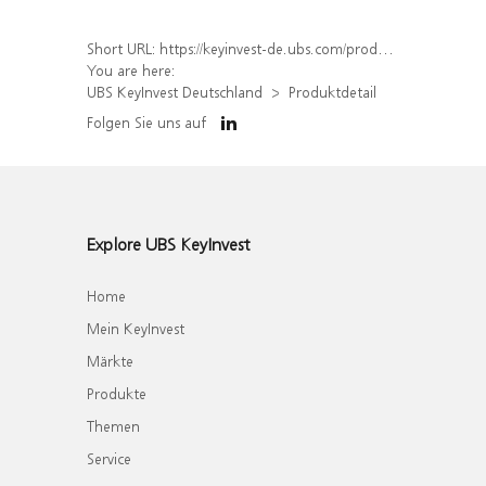
Short URL:
https://keyinvest-de.ubs.com/produkt/detail/index/isin/DE000WA41P71
You are here:
UBS KeyInvest Deutschland
Produktdetail
Folgen Sie uns auf
Explore UBS KeyInvest
Home
Mein KeyInvest
Märkte
Produkte
Themen
Service