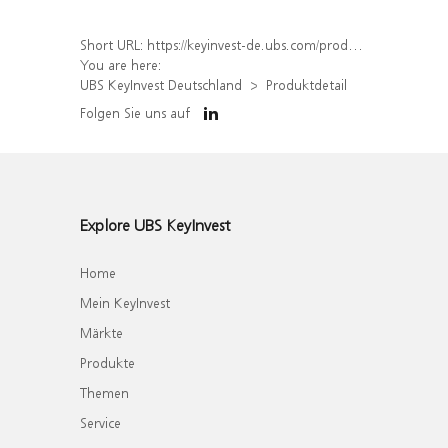
Short URL:
https://keyinvest-de.ubs.com/produkt/detail/index/isin/DE000WA41NU4
You are here:
UBS KeyInvest Deutschland
Produktdetail
Folgen Sie uns auf
Explore UBS KeyInvest
Home
Mein KeyInvest
Märkte
Produkte
Themen
Service