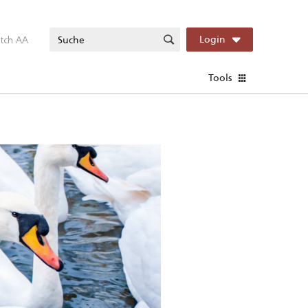
itch AA
Login
Tools