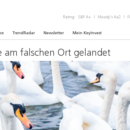
Rating:
S&P A+
|
Moody’s Aa2
|
F
ice
TrendRadar
Newsletter
Mein KeyInvest
e am falschen Ort gelandet