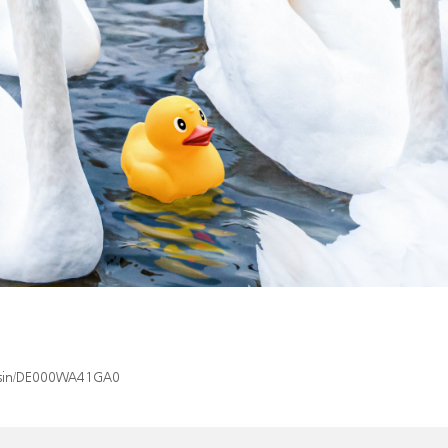
ex/isin/DE000WA41GA0