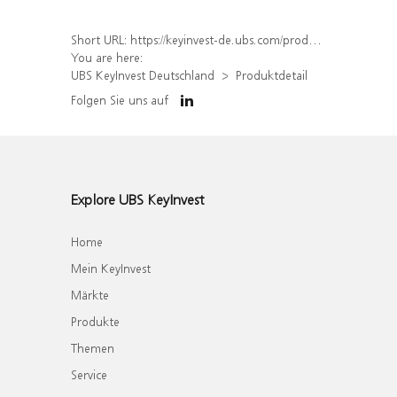
Short URL:
https://keyinvest-de.ubs.com/produkt/detail/index/isin/DE000WA41D67
You are here:
UBS KeyInvest Deutschland
Produktdetail
Folgen Sie uns auf
Explore UBS KeyInvest
Home
Mein KeyInvest
Märkte
Produkte
Themen
Service