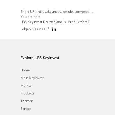
Short URL:
https://keyinvest-de.ubs.com/produkt/detail/index/isin/DE000WA41CQ5
You are here:
UBS KeyInvest Deutschland
Produktdetail
Folgen Sie uns auf
Explore UBS KeyInvest
Home
Mein KeyInvest
Märkte
Produkte
Themen
Service