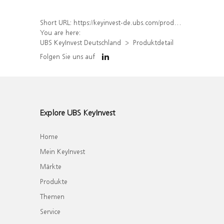
Short URL:
https://keyinvest-de.ubs.com/produkt/detail/index/isin/DE000WA417J0
You are here:
UBS KeyInvest Deutschland
Produktdetail
Folgen Sie uns auf
Explore UBS KeyInvest
Home
Mein KeyInvest
Märkte
Produkte
Themen
Service