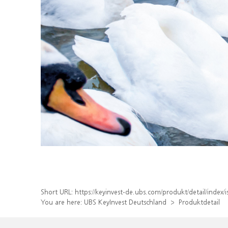
Short URL:
https://keyinvest-de.ubs.com/produkt/detail/inde
You are here:
UBS KeyInvest Deutschland
Produktdetail