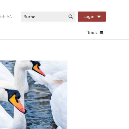
itch AA
Login
Tools