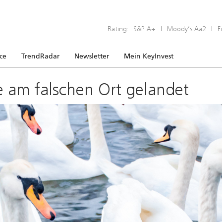
Rating:
S&P A+
|
Moody’s Aa2
|
F
ice
TrendRadar
Newsletter
Mein KeyInvest
e am falschen Ort gelandet