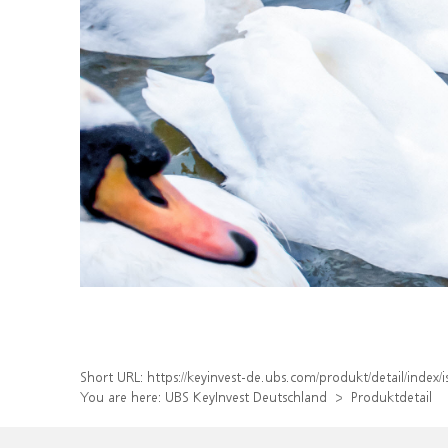
Short URL:
https://keyinvest-de.ubs.com/produkt/detail/inde
You are here:
UBS KeyInvest Deutschland
Produktdetail