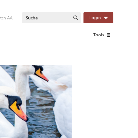
itch AA
Login
Tools