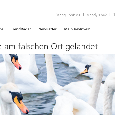
Rating:
S&P A+
|
Moody’s Aa2
|
F
ice
TrendRadar
Newsletter
Mein KeyInvest
e am falschen Ort gelandet