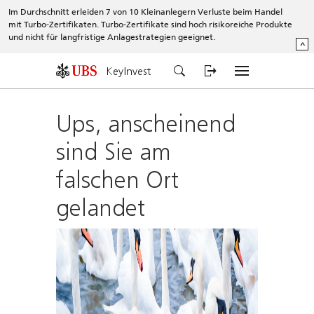
Im Durchschnitt erleiden 7 von 10 Kleinanlegern Verluste beim Handel
mit Turbo-Zertifikaten. Turbo-Zertifikate sind hoch risikoreiche Produkte
und nicht für langfristige Anlagestrategien geeignet.
^
KeyInvest
Ups, anscheinend
sind Sie am
falschen Ort
gelandet