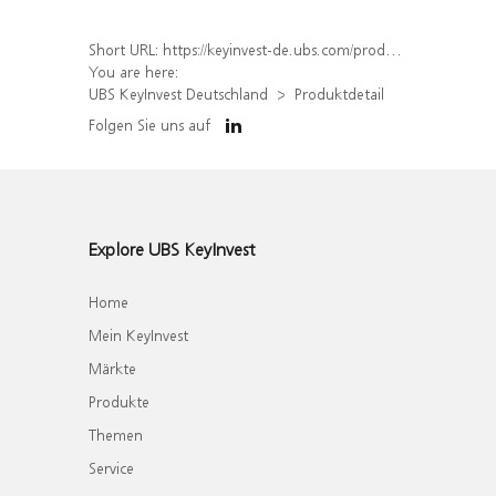
Short URL:
https://keyinvest-de.ubs.com/produkt/detail/index/isin/DE000WA415K2
You are here:
UBS KeyInvest Deutschland
Produktdetail
Folgen Sie uns auf
Explore UBS KeyInvest
Home
Mein KeyInvest
Märkte
Produkte
Themen
Service