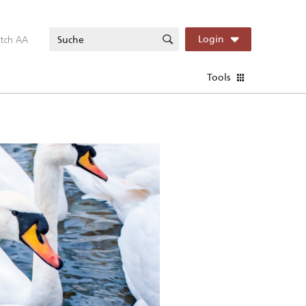
itch AA
Login
Tools