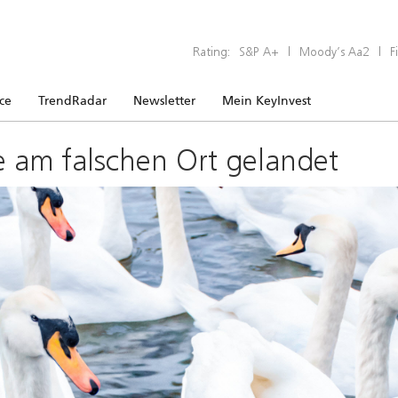
Rating:
S&P A+
|
Moody’s Aa2
|
F
ice
TrendRadar
Newsletter
Mein KeyInvest
e am falschen Ort gelandet