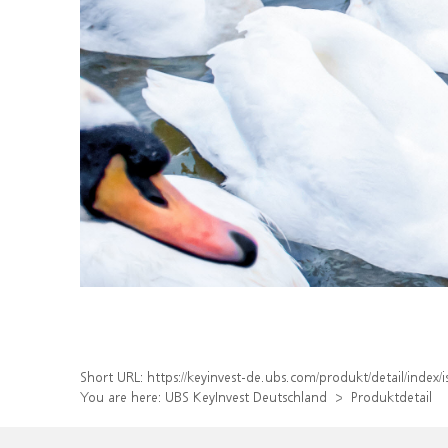
Short URL:
https://keyinvest-de.ubs.com/produkt/detail/inde
You are here:
UBS KeyInvest Deutschland
Produktdetail