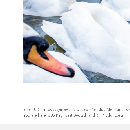
Short URL:
https://keyinvest-de.ubs.com/produkt/detail/inde
You are here:
UBS KeyInvest Deutschland
Produktdetail