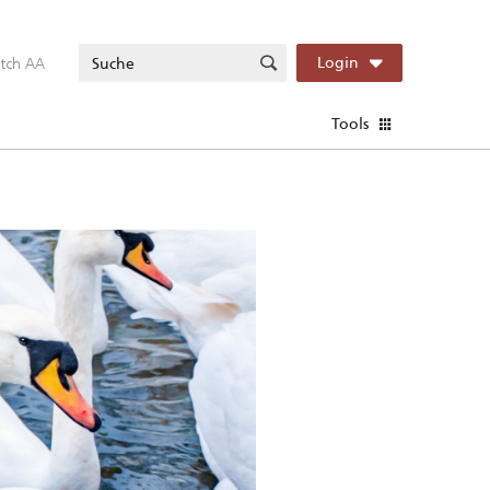
itch AA
Login
Tools