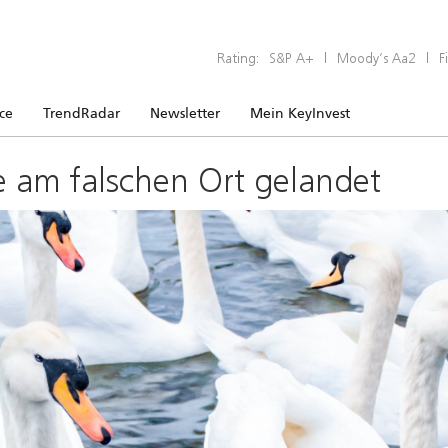
Rating:
S&P A+
|
Moody’s Aa2
|
F
ice
TrendRadar
Newsletter
Mein KeyInvest
e am falschen Ort gelandet