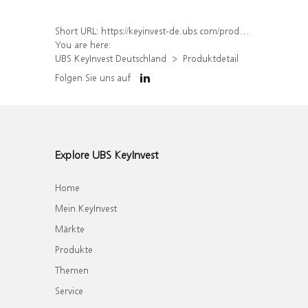
Short URL:
https://keyinvest-de.ubs.com/produkt/detail/index/isin/DE000WA40ZS4
You are here:
UBS KeyInvest Deutschland
Produktdetail
Folgen Sie uns auf
Explore UBS KeyInvest
Home
Mein KeyInvest
Märkte
Produkte
Themen
Service