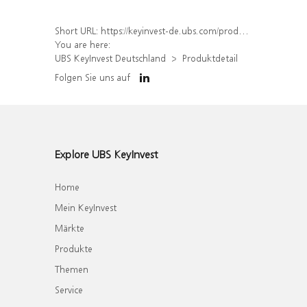
Short URL:
https://keyinvest-de.ubs.com/produkt/detail/index/isin/DE000WA40ZP0
You are here:
UBS KeyInvest Deutschland
Produktdetail
Folgen Sie uns auf
Explore UBS KeyInvest
Home
Mein KeyInvest
Märkte
Produkte
Themen
Service