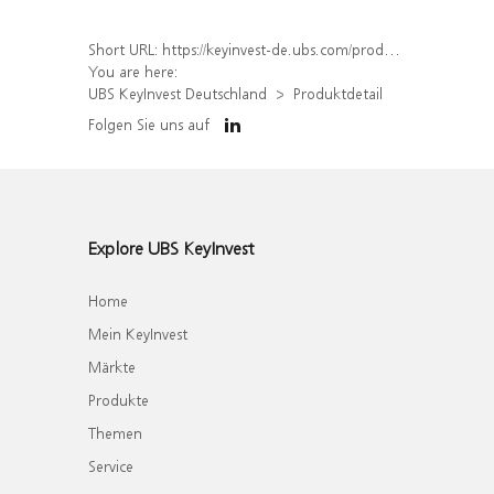
Short URL:
https://keyinvest-de.ubs.com/produkt/detail/index/isin/DE000WA40WG6
You are here:
UBS KeyInvest Deutschland
Produktdetail
Folgen Sie uns auf
Explore UBS KeyInvest
Home
Mein KeyInvest
Märkte
Produkte
Themen
Service