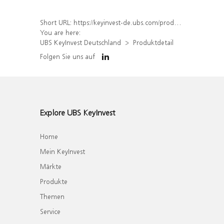
Short URL:
https://keyinvest-de.ubs.com/produkt/detail/index/isin/DE000WA40QS3
You are here:
UBS KeyInvest Deutschland
Produktdetail
Folgen Sie uns auf
Explore UBS KeyInvest
Home
Mein KeyInvest
Märkte
Produkte
Themen
Service