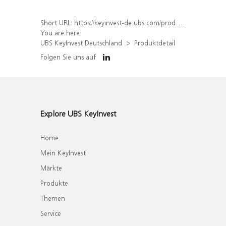
Short URL:
https://keyinvest-de.ubs.com/produkt/detail/index/isin/DE000WA40KD8
You are here:
UBS KeyInvest Deutschland
Produktdetail
Folgen Sie uns auf
Explore UBS KeyInvest
Home
Mein KeyInvest
Märkte
Produkte
Themen
Service