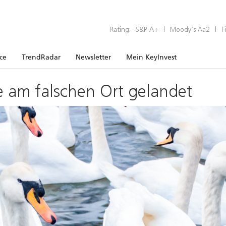
Rating:
S&P A+
|
Moody’s Aa2
|
F
ice
TrendRadar
Newsletter
Mein KeyInvest
e am falschen Ort gelandet