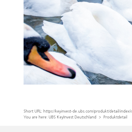
Short URL:
https://keyinvest-de.ubs.com/produkt/detail/inde
You are here:
UBS KeyInvest Deutschland
Produktdetail