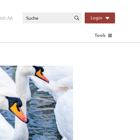
itch AA
Login
Tools