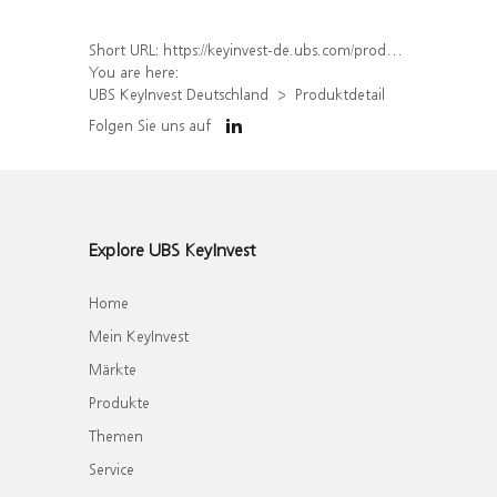
Short URL:
https://keyinvest-de.ubs.com/produkt/detail/index/isin/DE000WA40CV7
You are here:
UBS KeyInvest Deutschland
Produktdetail
Folgen Sie uns auf
Explore UBS KeyInvest
Home
Mein KeyInvest
Märkte
Produkte
Themen
Service