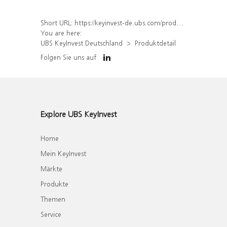
Short URL:
https://keyinvest-de.ubs.com/produkt/detail/index/isin/DE000WA40AW9
You are here:
UBS KeyInvest Deutschland
Produktdetail
Folgen Sie uns auf
Explore UBS KeyInvest
Home
Mein KeyInvest
Märkte
Produkte
Themen
Service