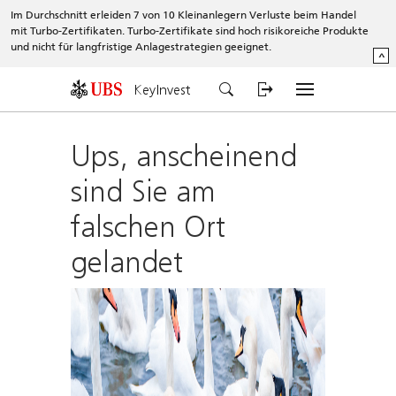
Im Durchschnitt erleiden 7 von 10 Kleinanlegern Verluste beim Handel
mit Turbo-Zertifikaten. Turbo-Zertifikate sind hoch risikoreiche Produkte
und nicht für langfristige Anlagestrategien geeignet.
^
KeyInvest
Ups, anscheinend
sind Sie am
falschen Ort
gelandet