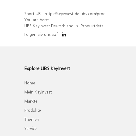
Short URL:
https://keyinvest-de.ubs.com/produkt/detail/index/isin/DE000WA40395
You are here:
UBS KeyInvest Deutschland
Produktdetail
Folgen Sie uns auf
Explore UBS KeyInvest
Home
Mein KeyInvest
Märkte
Produkte
Themen
Service