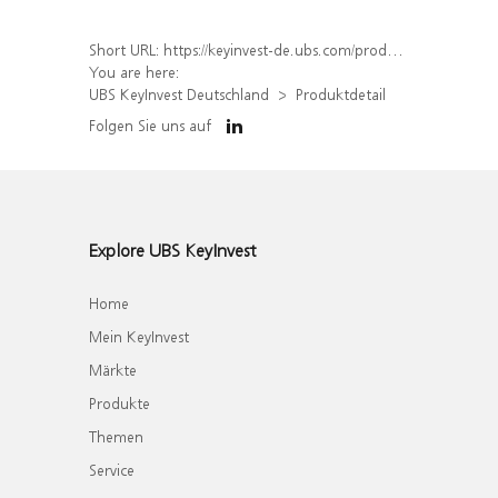
Short URL:
https://keyinvest-de.ubs.com/produkt/detail/index/isin/DE000WA3ZKU9
You are here:
UBS KeyInvest Deutschland
Produktdetail
Folgen Sie uns auf
Explore UBS KeyInvest
Home
Mein KeyInvest
Märkte
Produkte
Themen
Service