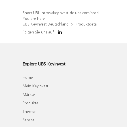
Short URL:
https://keyinvest-de.ubs.com/produkt/detail/index/isin/DE000WA3XJJ9
You are here:
UBS KeyInvest Deutschland
Produktdetail
Folgen Sie uns auf
Explore UBS KeyInvest
Home
Mein KeyInvest
Märkte
Produkte
Themen
Service