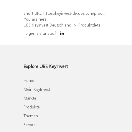
Short URL:
https://keyinvest-de.ubs.com/produkt/detail/index/isin/DE000WA3WZS8
You are here:
UBS KeyInvest Deutschland
Produktdetail
Folgen Sie uns auf
Explore UBS KeyInvest
Home
Mein KeyInvest
Märkte
Produkte
Themen
Service