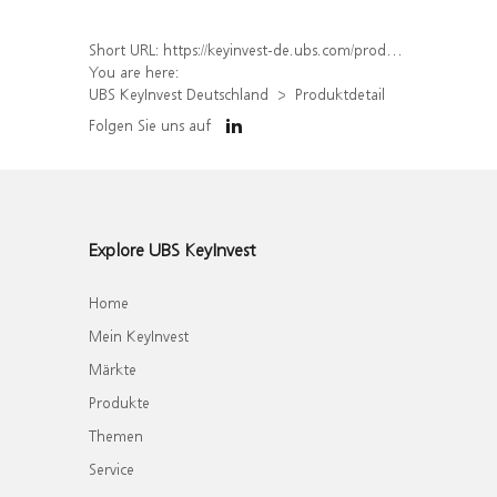
Short URL:
https://keyinvest-de.ubs.com/produkt/detail/index/isin/DE000WA3WYY9
You are here:
UBS KeyInvest Deutschland
Produktdetail
Folgen Sie uns auf
Explore UBS KeyInvest
Home
Mein KeyInvest
Märkte
Produkte
Themen
Service